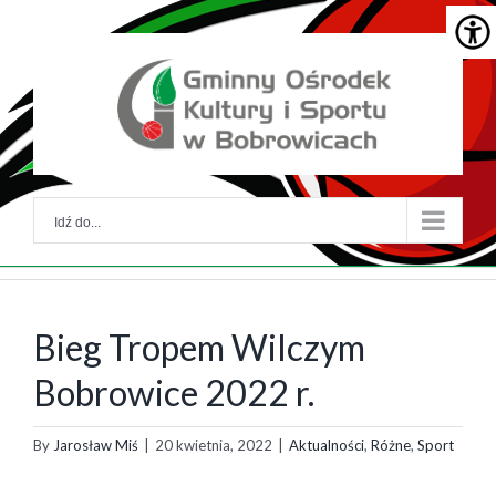
Skip
Skip
to
to
główna
menu
treść
główne
Idź do...
Bieg Tropem Wilczym
Bobrowice 2022 r.
By
Jarosław Miś
|
20 kwietnia, 2022
|
Aktualności
,
Różne
,
Sport