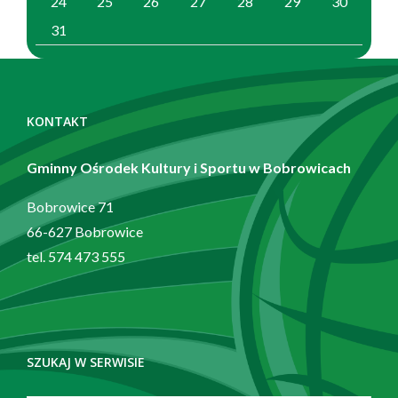
24
25
26
27
28
29
30
31
Zobacz
również
KONTAKT
Gminny Ośrodek Kultury i Sportu w Bobrowicach
Bobrowice 71
66-627 Bobrowice
tel. 574 473 555
SZUKAJ W SERWISIE