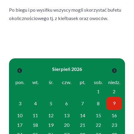
Po biegu i po wysiłku wszyscy mogli skorzystać bufetu
okolicznościowego tj. z kiełbasek oraz owoców.
Sierpień 2026
pon.
wt.
śr.
czw.
pt.
sob.
niedz.
1
2
9
3
4
5
6
7
8
10
11
12
13
14
15
16
17
18
19
20
21
22
23