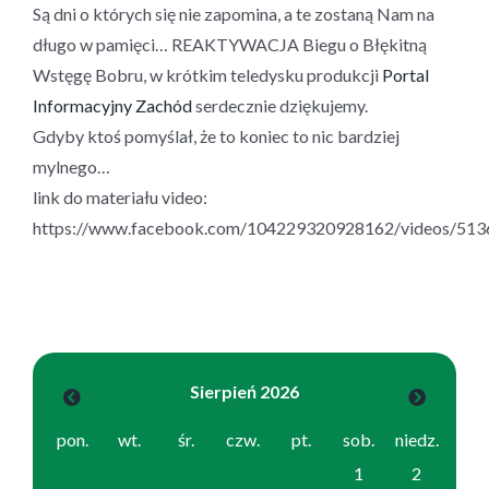
Są dni o których się nie zapomina, a te zostaną Nam na
długo w pamięci… REAKTYWACJA Biegu o Błękitną
Wstęgę Bobru, w krótkim teledysku produkcji
Portal
Informacyjny Zachód
serdecznie dziękujemy.
Gdyby ktoś pomyślał, że to koniec to nic bardziej
mylnego…
link do materiału video:
https://www.facebook.com/104229320928162/videos/51
Sierpień 2026
pon.
wt.
śr.
czw.
pt.
sob.
niedz.
1
2