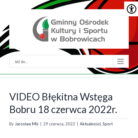
Skip
Skip
to
to
główna
menu
treść
główne
Idź do...
VIDEO Błękitna Wstęga
Bobru 18 czerwca 2022r.
By
Jarosław Miś
|
29 czerwca, 2022
|
Aktualności
,
Sport