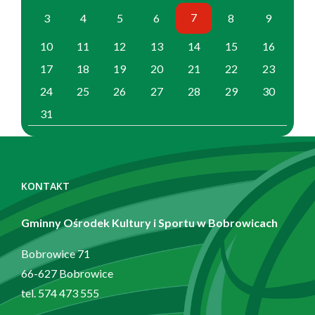
7
3
4
5
6
8
9
10
11
12
13
14
15
16
17
18
19
20
21
22
23
24
25
26
27
28
29
30
31
Zobacz
również
KONTAKT
Gminny Ośrodek Kultury i Sportu w Bobrowicach
Bobrowice 71
66-627 Bobrowice
tel. 574 473 555