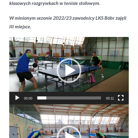
klasowych rozgrywkach w tenisie stołowym.
W minionym sezonie 2022/23 zawodnicy LKS Bóbr zajęli
III miejsce.
Odtwarzacz
video
00:00
00:11
Odtwarzacz
video