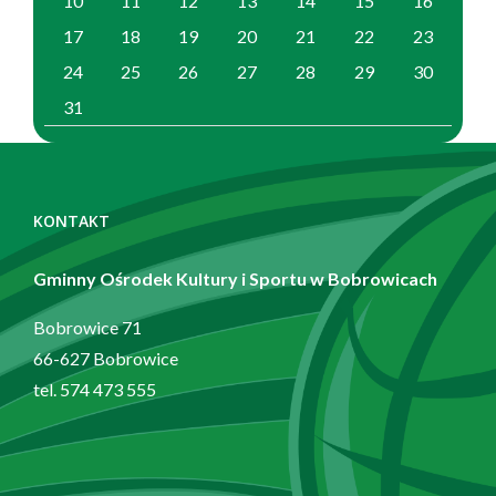
10
11
12
13
14
15
16
17
18
19
20
21
22
23
24
25
26
27
28
29
30
31
Zobacz
również
KONTAKT
Gminny Ośrodek Kultury i Sportu w Bobrowicach
Bobrowice 71
66-627 Bobrowice
tel. 574 473 555