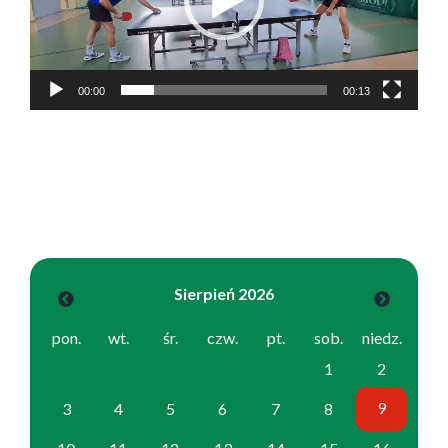
00:00
00:13
Sierpień 2026
pon.
wt.
śr.
czw.
pt.
sob.
niedz.
1
2
9
3
4
5
6
7
8