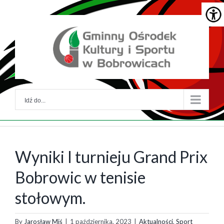
Skip
Skip
to
to
główna
menu
treść
główne
Idź do...
Wyniki I turnieju Grand Prix
Bobrowic w tenisie
stołowym.
By
Jarosław Miś
|
1 października, 2023
|
Aktualności
,
Sport