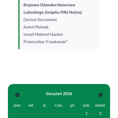
Brązowa Odznaka Honorowa
Lubuskiego Związku Piłki Nożnej:
Dariusz Karczewski
Kamil Pleśniak
Ismail Mehmet Hazlem
Przemysław Trzaskowski”
Sierpień 2026
pon.
wt.
śr.
czw.
pt.
sob.
niedz.
1
2