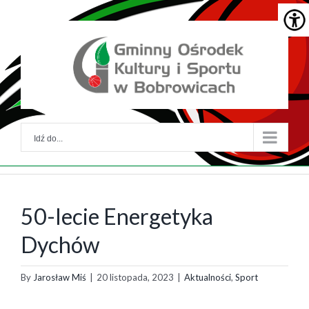
Skip
Skip
to
to
główna
menu
treść
główne
Idź do...
50-lecie Energetyka
Dychów
By
Jarosław Miś
|
20 listopada, 2023
|
Aktualności
,
Sport