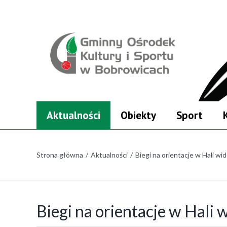
Skip
Skip
to
to
główna
menu
treść
główne
Szukaj
Aktualności
Obiekty
Sport
Strona główna
/
Aktualności
/
Biegi na orientacje w Hali 
Biegi na orientacje w Hali