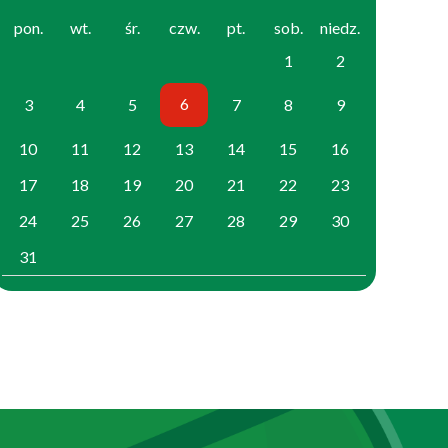
pon.
wt.
śr.
czw.
pt.
sob.
niedz.
1
2
6
3
4
5
7
8
9
10
11
12
13
14
15
16
17
18
19
20
21
22
23
24
25
26
27
28
29
30
31