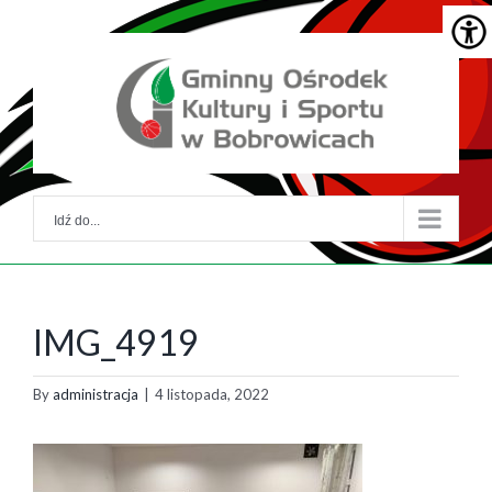
Skip
Skip
to
to
główna
menu
treść
główne
Idź do...
IMG_4919
By
administracja
|
4 listopada, 2022