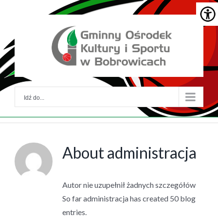
Skip
Skip
to
to
główna
menu
treść
główne
Idź do...
About
administracja
Autor nie uzupełnił żadnych szczegółów
So far administracja has created 50 blog
entries.