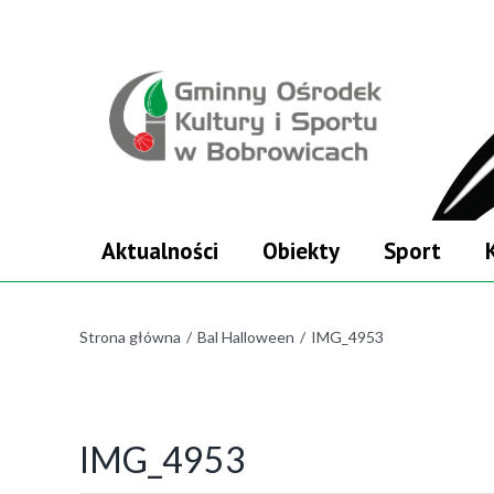
Skip
Skip
to
to
główna
menu
treść
główne
Szukaj
Aktualności
Obiekty
Sport
Strona główna
/
Bal Halloween
/
IMG_4953
IMG_4953